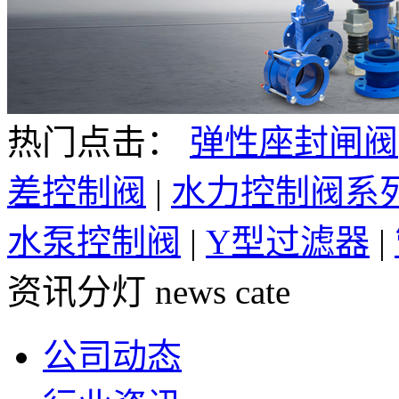
热门点击：
弹性座封闸阀
差控制阀
|
水力控制阀系
水泵控制阀
|
Y型过滤器
|
资讯分灯
news cate
公司动态