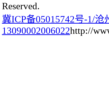
Reserved.
冀ICP备05015742号-1/
13090002006022
http://ww