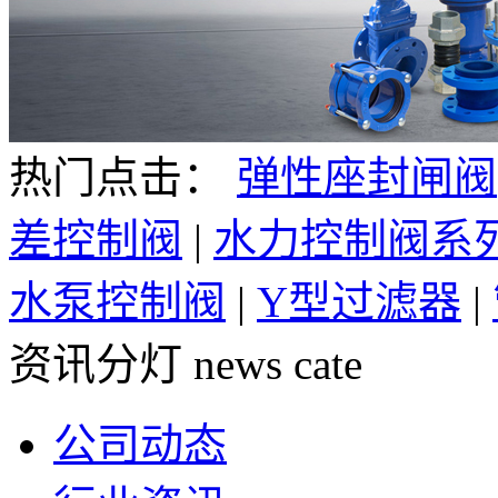
热门点击：
弹性座封闸阀
差控制阀
|
水力控制阀系
水泵控制阀
|
Y型过滤器
|
资讯分灯
news cate
公司动态