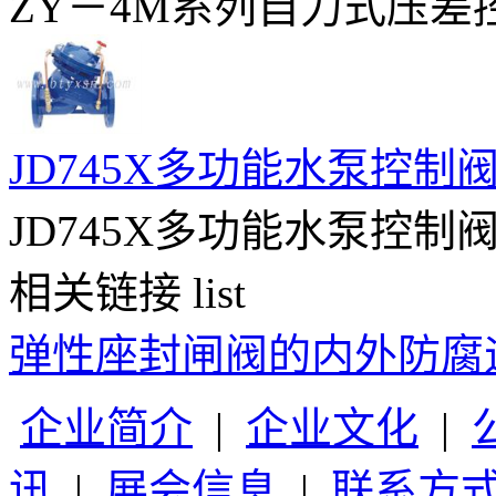
ZY－4M系列自力式压差控
JD745X多功能水泵控制
JD745X多功能水泵控制阀
相关链接
list
弹性座封闸阀的内外防腐
企业简介
|
企业文化
|
讯
|
展会信息
|
联系方