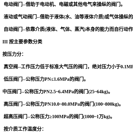
电动
阀门
--
借助于电动机、电磁或其他电气来操纵的
阀门
。
液动或气动
阀门
--
借助于液体
(
水、油等液体介质
)
或气体操纵的
自动
阀门
--
依靠介质
(
液体、气体、蒸汽
)
本身的能力而自行动作
III
按主要参数分类
按压力分：
真空阀
--
工作压力低于标准大气压的
阀门
，绝对压力小于
0.1MP
低压
阀门
--
公称压力
PN≤1.6MPa
的
阀门
。
中压
阀门
--
公称压力
PN2.5~6.4MPa
的
阀门
(25~64kg)
。
高压
阀门
--
公称压力
PN10.0~80.0MPa
的
阀门
(100~800kg)
。
超高压
阀门
--
公称压力
≥100MPa
的
阀门
(1000~1
万
kg)
。
按介质工作温度分：