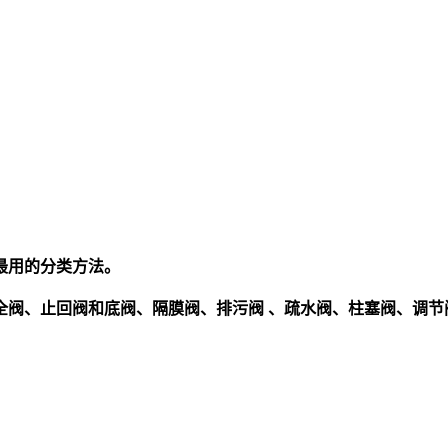
最用的分类方法。
全阀、止回阀和底阀、隔膜阀、排污阀 、疏水阀、柱塞阀、调节