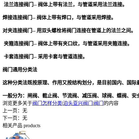
法兰连接
阀门
--
阀体上带有法兰，与管道采用法兰连接。
焊接连接
阀门
--
阀体上带有焊口，与管道采用焊接。
对夹连接
阀门
--
用双头螺栓将
阀门
连接在管道上的法兰之间。
夹箍连接
阀门
--
阀体上带有夹口纹，与管道采用夹箍连接。
卡套连接
阀门
--
采用卡套与管道连接。
阀门
通用分类法
这种分类法既按原理、作用又按结构划分，是目前国内、国际
一般分为：闸阀、截止阀、节流阀、减压阀、球阀、蝶阀、安
浏览更多关于
阀门怎样分类
|
泊头亚兴阀门
|
阀门
的内容
上一页：无
下一页：无
相关产品
products