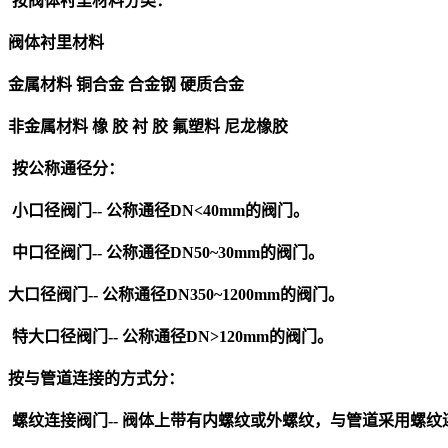
按阀体衬里材料分类：
阀体衬里材料
金属材料 铜合金 合金钢 硬质合金
非金属材料 橡 胶 衬 胶 氟塑料 尼龙橡胶
按公称通径分：
小口径
阀门
--
公称通径
DN<40mm
的
阀门
。
中口径
阀门
--
公称通径
DN50~30mm
的
阀门
。
大口径
阀门
--
公称通径
DN350~1200mm
的
阀门
。
特大口径
阀门
--
公称通径
DN>120mm
的
阀门
。
按与管道连接的方式分
：
螺纹连接
阀门
--
阀体上带有内螺纹或外螺纹，与管道采用螺纹