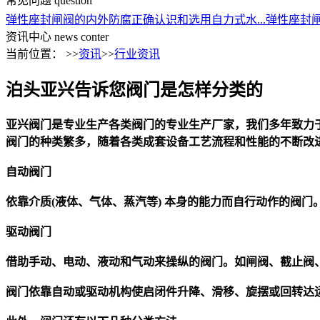
常见问题
question
弹性座封闸阀的内外防腐
正确认识和选用自力式水...
弹性座封
资讯中心
news conter
当前位置： >>
资讯
>>
行业资讯
泊头亚兴告诉您阀门是怎样分类的
亚兴
阀门
是专业生产各类
阀门
的专业生产厂家，我们多年致力
阀门
的种类繁多，随着各类成套设备工艺流程和性能的不断改
自动
阀门
依靠介质
(
液体、气体、蒸汽等
)
本身的能力而自行动作的
阀门
驱动
阀门
借助手动、电动、液动和气动来操纵的
阀门
。如闸阀、截止阀
阀门
依靠自动或驱动机构使启闭件升降、滑移、旋摆或回转达