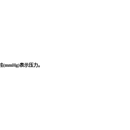
柱
(mmHg)
表示压力。