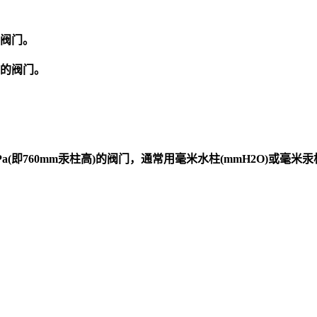
阀门
。
的
阀门
。
a(
即
760mm
汞柱高
)
的
阀门
，通常用毫米水柱
(mmH2O)
或毫米汞