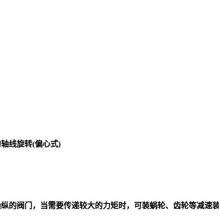
的轴线旋转
(
偏心式
)
操纵的
阀门
，当需要传递较大的力矩时，可装蜗轮、齿轮等减速