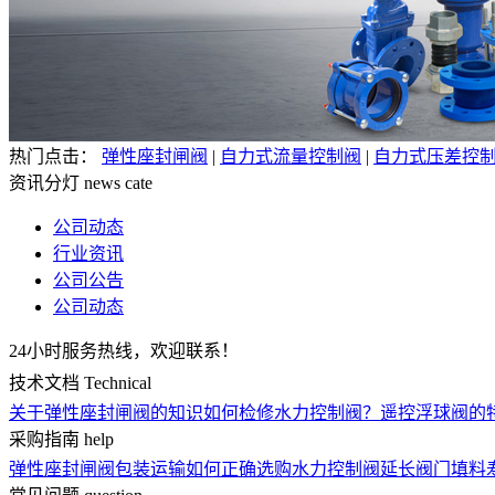
热门点击：
弹性座封闸阀
|
自力式流量控制阀
|
自力式压差控
资讯分灯
news cate
公司动态
行业资讯
公司公告
公司动态
24小时服务热线，欢迎联系！
技术文档
Technical
关于弹性座封闸阀的知识
如何检修水力控制阀？
遥控浮球阀的
采购指南
help
弹性座封闸阀包装运输
如何正确选购水力控制阀
延长阀门填料