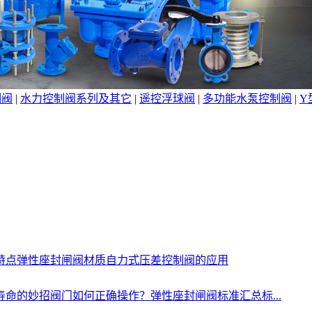
制阀
|
水力控制阀系列及其它
|
遥控浮球阀
|
多功能水泵控制阀
|
Y
特点
弹性座封闸阀材质
自力式压差控制阀的应用
寿命的妙招
阀门如何正确操作？
弹性座封闸阀标准汇总标...