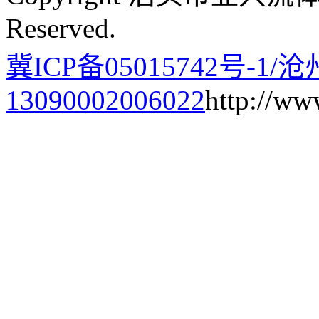
Reserved.
冀ICP备05015742号-1/
13090002006022
http://ww