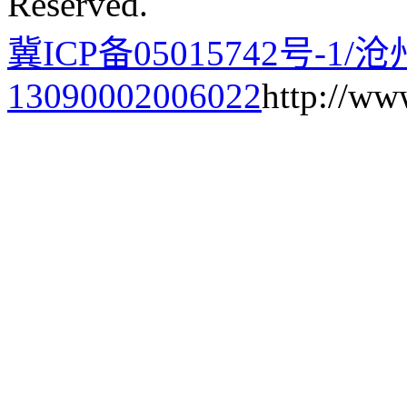
Reserved.
冀ICP备05015742号-1/
13090002006022
http://ww