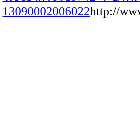
13090002006022
http://ww