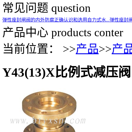
常见问题
question
弹性座封闸阀的内外防腐
正确认识和选用自力式水...
弹性座封
产品中心
products conter
当前位置： >>
产品
>>
产
Y43(13)X比例式减压阀